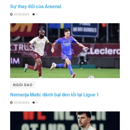
Sự thay đổi của Arsenal
02/03/2024
0
NGÔI SAO
Nemanja Matic đánh bại đen tối tại Ligue 1
02/03/2024
0