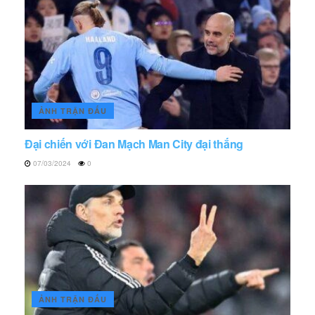
ẢNH TRẬN ĐẤU
Đại chiến với Đan Mạch Man City đại thắng
07/03/2024
0
ẢNH TRẬN ĐẤU