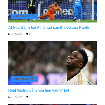
ẢNH TRẬN ĐẤU
Al-Hilal đánh bại Al-Ittihad sau thẻ đỏ của Kante
07/03/2024
0
ẢNH TRẬN ĐẤU
Real Madrid cầm hòa tiến vào tứ kết
07/03/2024
0