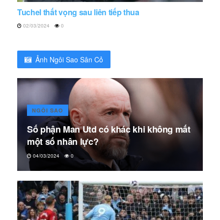
Tuchel thất vọng sau liên tiếp thua
02/03/2024
0
Ảnh Ngôi Sao Sân Cỏ
NGÔI SAO
Số phận Man Utd có khác khi không mất
một số nhân lực?
04/03/2024
0