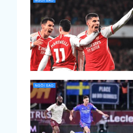
NGÔI SAO
NGÔI SAO