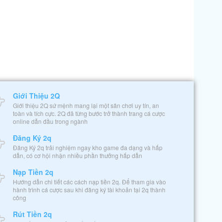
Giới Thiệu 2Q
Giới thiệu 2Q sứ mệnh mang lại một sân chơi uy tín, an
toàn và tích cực. 2Q đã từng bước trở thành trang cá cược
online dẫn đầu trong ngành
Đăng Ký 2q
KHUYẾN MÃI 2Q
Đăng Ký 2q trải nghiệm ngay kho game đa dạng và hấp
Thưởng Nạp Cuối Tuần – Cập Nhật
THƯỞNG
dẫn, có cơ hội nhận nhiều phần thưởng hấp dẫn
Khuyến Mãi Nạp Đầu 2024
Nạp Tiền 2q
Hướng dẫn chi tiết các cách nạp tiền 2q. Để tham gia vào
hành trình cá cược sau khi đăng ký tài khoản tại 2q thành
công
Rút Tiền 2q