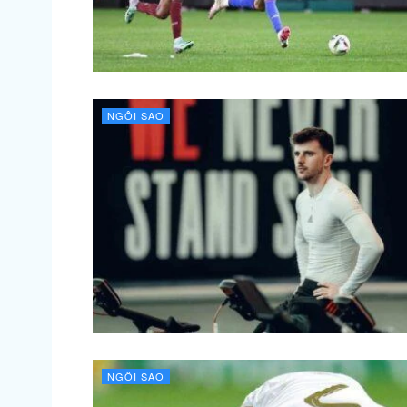
NGÔI SAO
NGÔI SAO