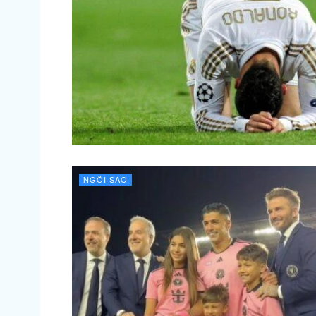
NGÔI SAO