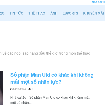
Nhà cái 2Q
Trang Thể Tha
 2Q
TIN TỨC
THỂ THAO
ẢNH
ESPORTS
KHUYẾN MÃI
h về các ngôi sao hàng đầu thế giới trong môn thể thao
Số phận Man Utd có khác khi không
mất một số nhân lực?
04/03/2024
0
Nhà cái 2q - Số phận Man Utd có khác khi không mất
một số nhân...