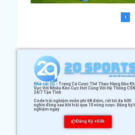
1
Nhà cái 2Q
- Trang Cá Cược Thể Thao Hàng Đầu Kh
Vực Với Nhiều Kèo Cực Hot Cùng Với Hệ Thống CS
KHUYẾN MÃI 2Q
24/7 Tận Tình
 Thưởng
QUY ĐỊNH KHUYẾN MÃI CHUNG 2Q
Code trải nghiệm miễn phí 68 điểm, rút tối đa 600
nghìn đồng sau khi trải qua 10 vòng cược. Đăng ký t
nghiệm ngay
Đăng Ký +60k