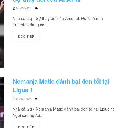
02/03/2024
0
Nhà cái 2q - Sự thay đổi của Arsenal: Đội chủ nhà
Emirates đang có...
ĐỌC TIẾP
Nemanja Matic đánh bại đen tối tại
Ligue 1
02/03/2024
0
Nhà cái 2q - Nemanja Matic đánh bại đen tối tại Ligue 1:
Ngôi sao người...
ĐỌC TIẾP