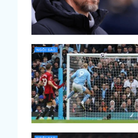
NGÔI SAO