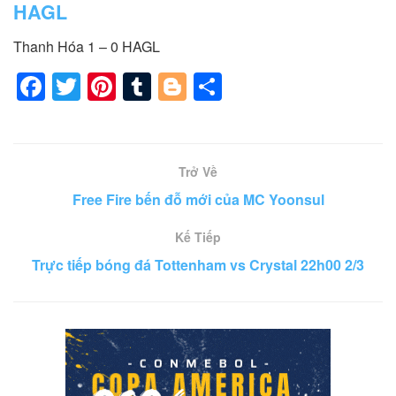
HAGL
Thanh Hóa 1 – 0 HAGL
F
T
Pi
T
Bl
S
a
wi
nt
u
o
h
c
tt
er
m
g
ar
e
er
e
bl
g
e
Trở Về
b
st
r
er
Free Fire bến đỗ mới của MC Yoonsul
o
Kế Tiếp
o
Trực tiếp bóng đá Tottenham vs Crystal 22h00 2/3
k