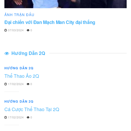
ẢNH TRẬN ĐẤU
Đại chiến với Đan Mạch Man City đại thắng
07/03/2024
0
Hướng Dẫn 2Q
HƯỚNG DẪN 2Q
Thể Thao Ảo 2Q
17/02/2024
0
HƯỚNG DẪN 2Q
Cá Cược Thể Thao Tại 2Q
17/02/2024
0