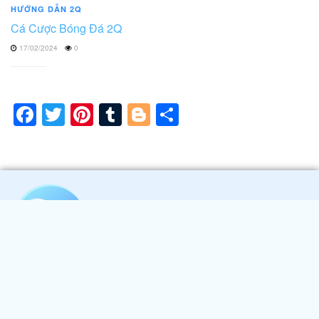
HƯỚNG DẪN 2Q
Cá Cược Bóng Đá 2Q
17/02/2024
0
Facebook
Twitter
Pinterest
Tumblr
Blogger
Share
Nhà cái 2Q
- Trang Cá Cược Thể Thao Hàng Đầu Khu Vực Với
Nhiều Kèo Cực Hot Cùng Với Hệ Thống CSKH 24/7 Tận Tình
Code trải nghiệm miễn phí 68 điểm, rút tối đa 600 nghìn đồng
sau khi trải qua 10 vòng cược. Đăng ký trải nghiệm ngay