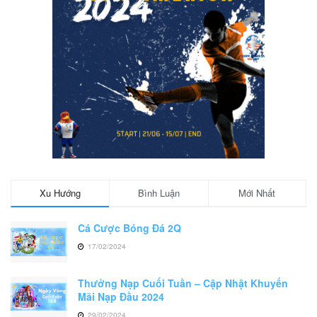
Xu Hướng
Bình Luận
Mới Nhất
Cá Cược Bóng Đá 2Q
17/02/2024
Thưởng Nạp Cuối Tuần – Cập Nhật Khuyến
Mãi Nạp Đầu 2024
29/02/2024