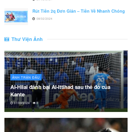
Rút Tiền 2q Đơn Giản – Tiền Về Nhanh Chóng
08/02/2024
Thư Viện Ảnh
ẢNH TRẬN ĐẤU
Al-Hilal đánh bại Al-Ittihad sau thẻ đỏ của
Kante
07/03/2024
0