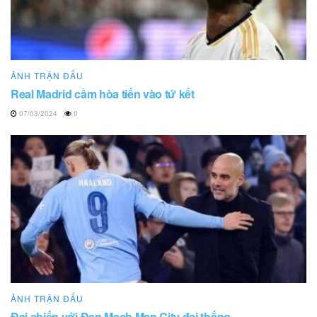
ẢNH TRẬN ĐẤU
Real Madrid cầm hòa tiến vào tứ kết
07/03/2024
0
ẢNH TRẬN ĐẤU
Đại chiến với Đan Mạch Man City đại thắng