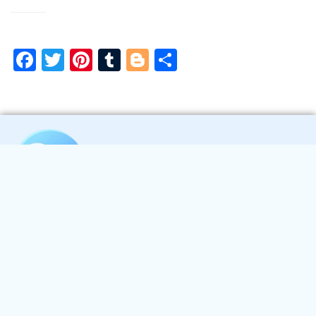
Facebook
Twitter
Pinterest
Tumblr
Blogger
Share
Nhà cái 2Q
- Trang Cá Cược Thể Thao Hàng Đầu Khu Vực Với
Nhiều Kèo Cực Hot Cùng Với Hệ Thống CSKH 24/7 Tận Tình
Code trải nghiệm miễn phí 68 điểm, rút tối đa 600 nghìn đồng
sau khi trải qua 10 vòng cược. Đăng ký trải nghiệm ngay
Đăng Ký +60k