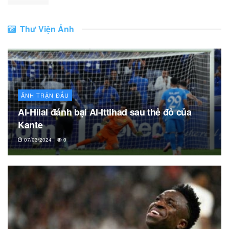
Thư Viện Ảnh
ẢNH TRẬN ĐẤU
Al-Hilal đánh bại Al-Ittihad sau thẻ đỏ của
Kante
07/03/2024
0