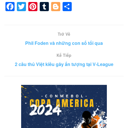
F
T
Pi
T
Bl
S
a
wi
nt
u
o
h
c
tt
er
m
g
ar
e
er
e
bl
g
e
Trở Về
b
st
r
er
Phil Foden và những con số tối qua
o
Kế Tiếp
o
2 cầu thủ Việt kiều gây ấn tượng tại V-League
k