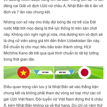
đăng cai Giải vô địch U20 nữ châu Á, Nhật Bản đã 6 lần vô
địch và 7 lần vào chung kết.
Những con số này cho thấy đội bóng đá nữ trẻ của Đất
nước Mặt trời mọc đang là thế lực thống trị trên sân chơi
này. Không còn nghi ngờ gì nữa, nhà đương kim vô địch sẽ
là ứng cử viên sáng giá khi đến thăm Uzbekistan lần này.
Để chuẩn bị cho mục tiêu bảo toàn thành công, HLV
Michihis Kano đã trải qua quá trình chuẩn bị rất kỹ lưỡng
trong thời gian dài.
Điều quan trọng cần lưu ý là Nhật Bản sẽ vào thẳng trận
chung kết và không phải tham dự vòng sơ loại như các cô
gái U20 Việt Nam. Đội tuyển nữ Việt Nam đứng thứ 6 châu
Á, kém Nhật Bản không xa về thứ hạng. Dù chỉ có năm thứ