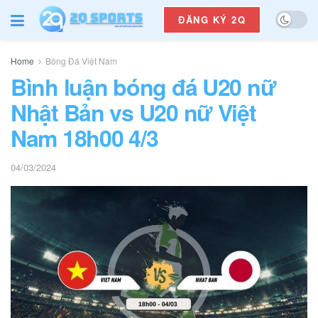
ĐĂNG KÝ 2Q
Home
Bóng Đá Việt Nam
Bình luận bóng đá U20 nữ
Nhật Bản vs U20 nữ Việt
Nam 18h00 4/3
04/03/2024