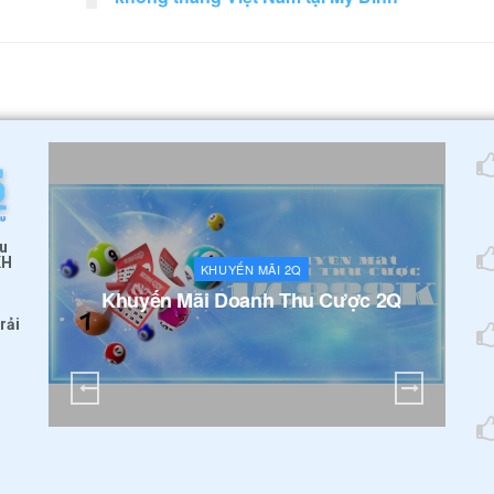
u
KH
KHUYẾN MÃI 2Q
Khuyến Mãi Doanh Thu Cược 2Q
rải