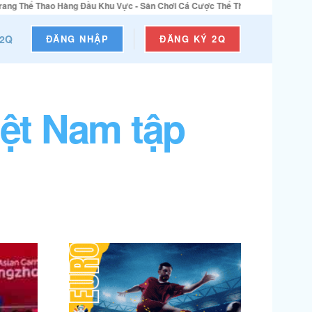
ầu Khu Vực - Sân Chơi Cá Cược Thể Thao Hàng Ngàn Kèo Hot Mỗi Ngày, Cùng 
 2Q
ĐĂNG NHẬP
ĐĂNG KÝ 2Q
iệt Nam tập