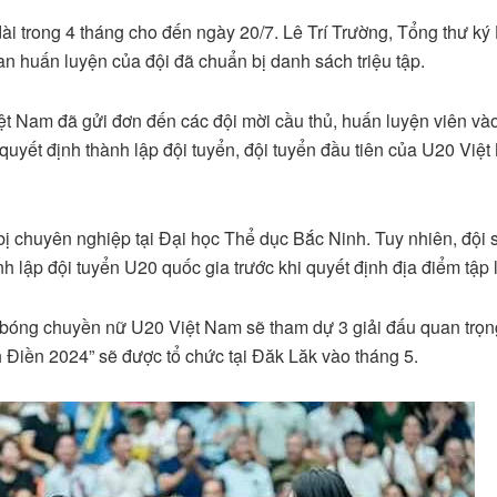
ài trong 4 tháng cho đến ngày 20/7. Lê Trí Trường, Tổng thư ký
n huấn luyện của đội đã chuẩn bị danh sách triệu tập.
t Nam đã gửi đơn đến các đội mời cầu thủ, huấn luyện viên vào
quyết định thành lập đội tuyển, đội tuyển đầu tiên của U20 Việ
ị chuyên nghiệp tại Đại học Thể dục Bắc Ninh. Tuy nhiên, đội 
nh lập đội tuyển U20 quốc gia trước khi quyết định địa điểm tập 
n bóng chuyền nữ U20 Việt Nam sẽ tham dự 3 giải đấu quan trọ
h Điền 2024” sẽ được tổ chức tại Đăk Lăk vào tháng 5.