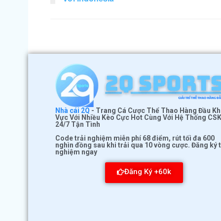
o
o
k
Nhà cái 2Q
- Trang Cá Cược Thể Thao Hàng Đầu Kh
Vực Với Nhiều Kèo Cực Hot Cùng Với Hệ Thống CS
KHUYẾN MÃI 2Q
24/7 Tận Tình
 Thưởng
QUY ĐỊNH KHUYẾN MÃI CHUNG 2Q
Code trải nghiệm miễn phí 68 điểm, rút tối đa 600
nghìn đồng sau khi trải qua 10 vòng cược. Đăng ký t
nghiệm ngay
Đăng Ký +60k