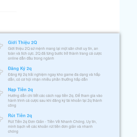
Giới Thiệu 2Q
Giới thiệu 2Q sứ mệnh mang lại một sân chơi uy tín, an
toàn và tích cực. 2Q đã từng bước trở thành trang cá cược
online dẫn đầu trong ngành
Đăng Ký 2q
KHUYẾN MÃI 2Q
Đăng Ký 2q trải nghiệm ngay kho game đa dạng và hấp
Thưởng Nạp Cuối Tuần – Cập Nhật
THƯỞNG
dẫn, có cơ hội nhận nhiều phần thưởng hấp dẫn
Khuyến Mãi Nạp Đầu 2024
Nạp Tiền 2q
Hướng dẫn chi tiết các cách nạp tiền 2q. Để tham gia vào
hành trình cá cược sau khi đăng ký tài khoản tại 2q thành
công
Rút Tiền 2q
Rút Tiền 2q Đơn Giản - Tiền Về Nhanh Chóng. Uy tín,
minh bạch về các khoản rút tiền đơn giản và nhanh
chóng