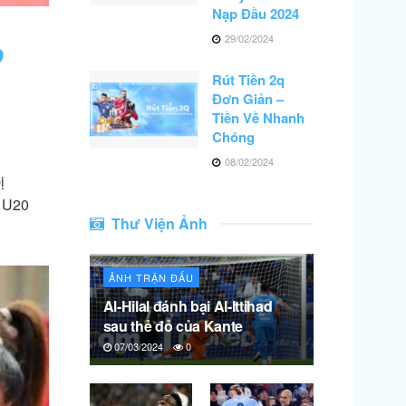
Nạp Đầu 2024
29/02/2024
p
Rút Tiền 2q
Đơn Giản –
Tiền Về Nhanh
Chóng
08/02/2024
ị
ữ U20
Thư Viện Ảnh
ẢNH TRẬN ĐẤU
Al-Hilal đánh bại Al-Ittihad
sau thẻ đỏ của Kante
07/03/2024
0