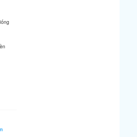
giống
yền
ăm