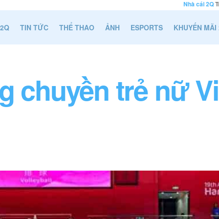
Nhà cái 2Q
Trang Thể Thao Hàng Đ
 2Q
TIN TỨC
THỂ THAO
ẢNH
ESPORTS
KHUYẾN MÃI
g chuyền trẻ nữ V