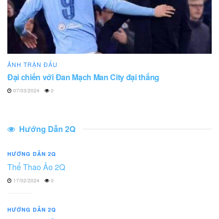
ẢNH TRẬN ĐẤU
Đại chiến với Đan Mạch Man City đại thắng
07/03/2024
0
Hướng Dẫn 2Q
HƯỚNG DẪN 2Q
Thể Thao Ảo 2Q
17/02/2024
0
HƯỚNG DẪN 2Q