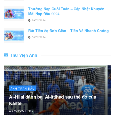
Thưởng Nạp Cuối Tuần – Cập Nhật Khuyến
Mãi Nạp Đầu 2024
29/02/2024
Rút Tiền 2q Đơn Giản – Tiền Về Nhanh Chóng
08/02/2024
Thư Viện Ảnh
ẢNH TRẬN ĐẤU
Al-Hilal đánh bại Al-Ittihad sau thẻ đỏ của
Kante
07/03/2024
0