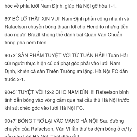
hóc về phía lưới Nam Định, giúp Hà Nội gỡ hòa 1-1.
89′ BỎ LỠ THẬT XIN VUI! Nam Định phản công nhanh và
Rafaelson chuyền bóng thuận lợi cho Hendrio nhưng tiền
đạo người Brazil không thể đánh bại Quan Văn Chuẩn
trong pha ném biên.
90+3′ SẢN PHẨM TUYỆT VỜI TỪ TUẤN HẢI!!! Tuấn Hải
cúi người thực hiện cú đá phạt góc phải vào lưới Nam
Định, khiến cả sân Thiên Trường im lặng. Hà Nội FC dẫn
trước 2-1.
90+5′ TUYỆT VỜI!! 2-2 CHO NAM ĐÌNH!! Rafaelson bình
tĩnh dẫn bóng vào vòng cấm qua hai cầu thủ Hà Nội trước
khi sút chéo góc vào lưới Hà Nội FC.
90+7′ BÓNG TRỞ LẠI VÀO MẠNG HÀ NỘI! Sau đường
chuyền của Rafaelson, Văn Vi lần thứ ba đệm bóng ở cự ly
gần vào lưới Hà Nội. Thật điên rồ!!