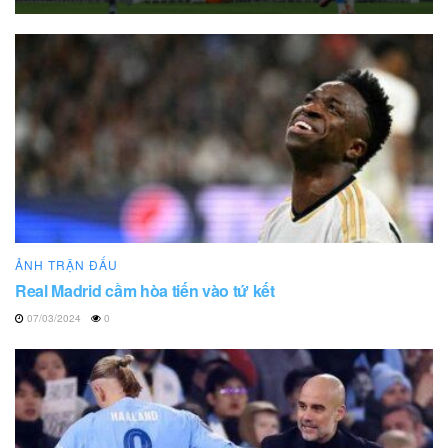
ẢNH TRẬN ĐẤU
Real Madrid cầm hòa tiến vào tứ kết
07/03/2024
0