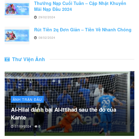
Thưởng Nạp Cuối Tuần – Cập Nhật Khuyến
Mãi Nạp Đầu 2024
29/02/2024
Rút Tiền 2q Đơn Giản – Tiền Về Nhanh Chóng
08/02/2024
Thư Viện Ảnh
ẢNH TRẬN ĐẤU
Al-Hilal đánh bại Al-Ittihad sau thẻ đỏ của
Kante
07/03/2024
0