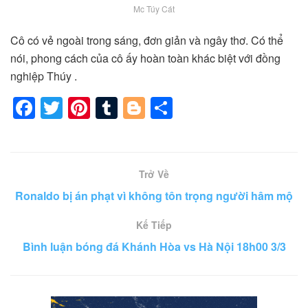
Mc Túy Cát
Cô có vẻ ngoài trong sáng, đơn giản và ngây thơ. Có thể
nói, phong cách của cô ấy hoàn toàn khác biệt với đồng
nghiệp Thúy .
F
T
Pi
T
Bl
S
a
wi
nt
u
o
h
c
tt
er
m
g
ar
e
er
e
bl
g
e
Trở Về
b
st
r
er
Ronaldo bị án phạt vì không tôn trọng người hâm mộ
o
Kế Tiếp
o
Bình luận bóng đá Khánh Hòa vs Hà Nội 18h00 3/3
k