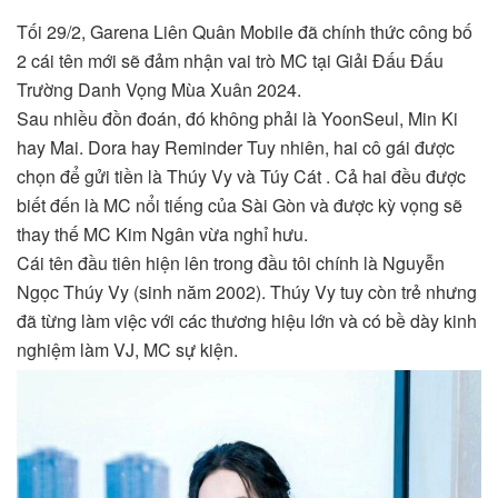
Tối 29/2, Garena Liên Quân Mobile đã chính thức công bố
2 cái tên mới sẽ đảm nhận vai trò MC tại Giải Đấu Đấu
Trường Danh Vọng Mùa Xuân 2024.
Sau nhiều đồn đoán, đó không phải là YoonSeul, Min Ki
hay Mai. Dora hay Reminder Tuy nhiên, hai cô gái được
chọn để gửi tiền là Thúy Vy và Túy Cát . Cả hai đều được
biết đến là MC nổi tiếng của Sài Gòn và được kỳ vọng sẽ
thay thế MC Kim Ngân vừa nghỉ hưu.
Cái tên đầu tiên hiện lên trong đầu tôi chính là Nguyễn
Ngọc Thúy Vy (sinh năm 2002). Thúy Vy tuy còn trẻ nhưng
đã từng làm việc với các thương hiệu lớn và có bề dày kinh
nghiệm làm VJ, MC sự kiện.