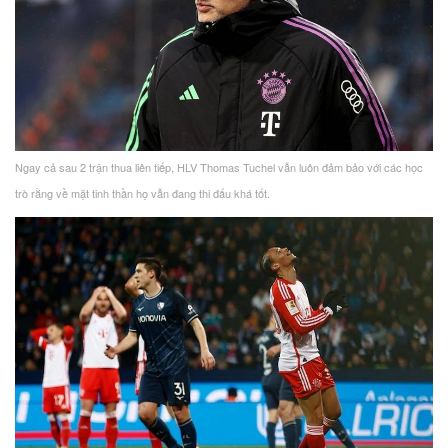
Ngay cả sau 2 trận thua liên tiếp, HLV Thomas Tuchel vẫn luôn đảm bảo với các học
trò rằng về mặt tinh thần họ vẫn đang thi đấu khá tốt.