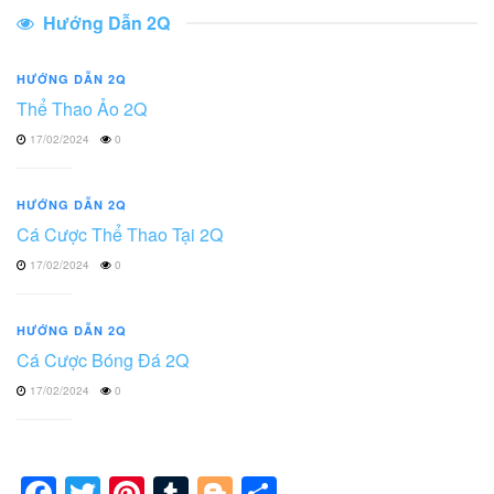
Hướng Dẫn 2Q
HƯỚNG DẪN 2Q
Thể Thao Ảo 2Q
17/02/2024
0
HƯỚNG DẪN 2Q
Cá Cược Thể Thao Tại 2Q
17/02/2024
0
HƯỚNG DẪN 2Q
Cá Cược Bóng Đá 2Q
17/02/2024
0