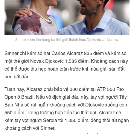
Sinner vươn lên hạng ba thế giới thách thức Djokovic và Alcaraz
Sinner chỉ kém số hai Carlos Alcaraz 835 điểm và kém số
một thế giới Novak Djokovic 1.585 điểm. Khoảng cách này
có thể được thu hẹp hoàn toàn trước khi mùa giải sân đất
nện bắt đầu.
Tuần này, Alcaraz phải bảo vệ 300 điểm tại ATP 500 Rio
Open ở Brazil. Nếu vô địch giải đấu này, tay vợt người Tây
Ban Nha sẽ rút ngắn khoảng cách với Djokovic xuống còn
550 điểm. Trong trường hợp tiếp tục thất bại, Alcaraz sẽ
kém tay vợt người Serbia tới 1.050 điểm, đồng thời rút ngắn
khoảng cách với Sinner.