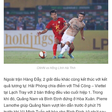
CAHN vs Hồng Lĩnh Hà Tĩnh
Ngoài trận Hàng Đẫy, 2 giải đấu khác cũng kết thúc với kết
quả tương tự. Hải Phòng chia điểm với Thế Công – Viettel
tại Lạch Tray với 2 bàn thắng đều vào cuối hiệp 1. Trong
khi đó, Quảng Nam và Bình Định đứng ở Hòa Xuân. Pierre
Lamothe giúp Quảng Nam vượt lên dẫn trước ở phút 75
trước khi Vũ Minh Tuấn gỡ hòa cho Bình Định 10 phút sau