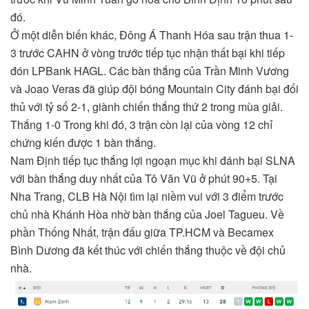
đó.
Ở một diễn biến khác, Đông Á Thanh Hóa sau trận thua 1-
3 trước CAHN ở vòng trước tiếp tục nhận thất bại khi tiếp
đón LPBank HAGL. Các bàn thắng của Trần Minh Vương
và Joao Veras đã giúp đội bóng Mountain City đánh bại đối
thủ với tỷ số 2-1, giành chiến thắng thứ 2 trong mùa giải.
Thắng 1-0 Trong khi đó, 3 trận còn lại của vòng 12 chỉ
chứng kiến ​​được 1 bàn thắng.
Nam Định tiếp tục thắng lợi ngoạn mục khi đánh bại SLNA
với bàn thắng duy nhất của Tô Văn Vũ ở phút 90+5. Tại
Nha Trang, CLB Hà Nội tìm lại niềm vui với 3 điểm trước
chủ nhà Khánh Hòa nhờ bàn thắng của Joel Tagueu. Về
phần Thống Nhất, trận đấu giữa TP.HCM và Becamex
Bình Dương đã kết thúc với chiến thắng thuộc về đội chủ
nhà.