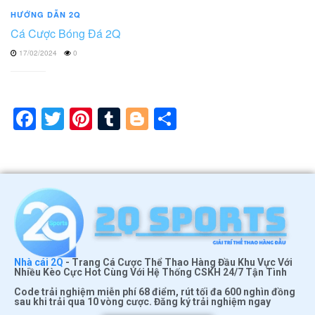
HƯỚNG DẪN 2Q
Cá Cược Bóng Đá 2Q
17/02/2024
0
Facebook
Twitter
Pinterest
Tumblr
Blogger
Share
Nhà cái 2Q
- Trang Cá Cược Thể Thao Hàng Đầu Khu Vực Với
Nhiều Kèo Cực Hot Cùng Với Hệ Thống CSKH 24/7 Tận Tình
Code trải nghiệm miễn phí 68 điểm, rút tối đa 600 nghìn đồng
sau khi trải qua 10 vòng cược. Đăng ký trải nghiệm ngay