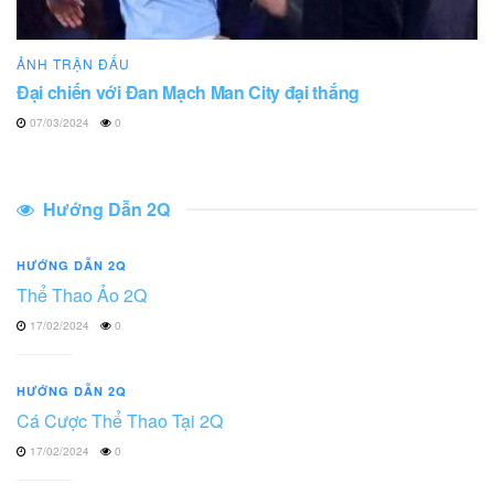
ẢNH TRẬN ĐẤU
Đại chiến với Đan Mạch Man City đại thắng
07/03/2024
0
Hướng Dẫn 2Q
HƯỚNG DẪN 2Q
Thể Thao Ảo 2Q
17/02/2024
0
HƯỚNG DẪN 2Q
Cá Cược Thể Thao Tại 2Q
17/02/2024
0