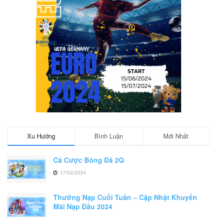
Xu Hướng
Bình Luận
Mới Nhất
Cá Cược Bóng Đá 2Q
17/02/2024
Thưởng Nạp Cuối Tuần – Cập Nhật Khuyến
Mãi Nạp Đầu 2024