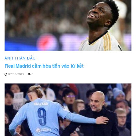
ẢNH TRẬN ĐẤU
Real Madrid cầm hòa tiến vào tứ kết
07/03/2024
0