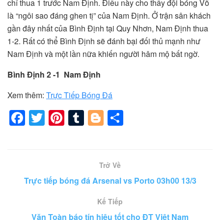
chỉ thua 1 trước Nam Định. Điều này cho thấy đội bóng Võ
là “ngôi sao đáng ghen tị” của Nam Định. Ở trận sân khách
gần đây nhất của Bình Định tại Quy Nhơn, Nam Định thua
1-2. Rất có thể Bình Định sẽ đánh bại đối thủ mạnh như
Nam Định và một lần nữa khiến người hâm mộ bất ngờ.
Bình Định 2 -1 Nam Định
Xem thêm:
Trực Tiếp Bóng Đá
F
T
Pi
T
Bl
S
a
wi
nt
u
o
h
c
tt
er
m
g
ar
e
er
e
bl
g
e
Trở Về
b
st
r
er
Trực tiếp bóng đá Arsenal vs Porto 03h00 13/3
o
Kế Tiếp
o
Văn Toàn báo tín hiệu tốt cho ĐT Việt Nam