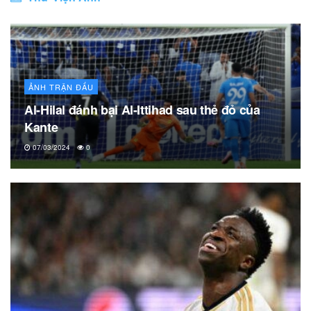
ẢNH TRẬN ĐẤU
Al-Hilal đánh bại Al-Ittihad sau thẻ đỏ của
Kante
07/03/2024
0