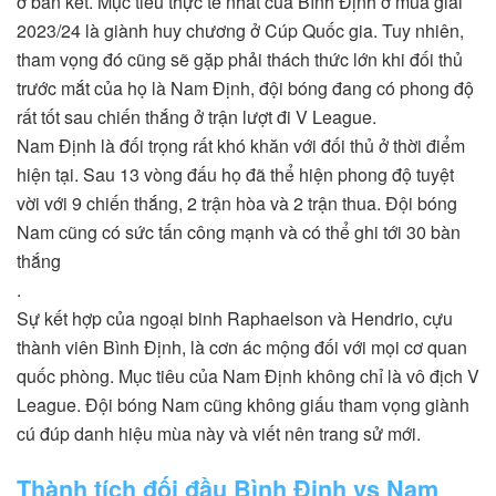
ở bán kết. Mục tiêu thực tế nhất của Bình Định ở mùa giải
2023/24 là giành huy chương ở Cúp Quốc gia. Tuy nhiên,
tham vọng đó cũng sẽ gặp phải thách thức lớn khi đối thủ
trước mắt của họ là Nam Định, đội bóng đang có phong độ
rất tốt sau chiến thắng ở trận lượt đi V League.
Nam Định là đối trọng rất khó khăn với đối thủ ở thời điểm
hiện tại. Sau 13 vòng đấu họ đã thể hiện phong độ tuyệt
vời với 9 chiến thắng, 2 trận hòa và 2 trận thua. Đội bóng
Nam cũng có sức tấn công mạnh và có thể ghi tới 30 bàn
thắng
.
Sự kết hợp của ngoại binh Raphaelson và Hendrio, cựu
thành viên Bình Định, là cơn ác mộng đối với mọi cơ quan
quốc phòng. Mục tiêu của Nam Định không chỉ là vô địch V
League. Đội bóng Nam cũng không giấu tham vọng giành
cú đúp danh hiệu mùa này và viết nên trang sử mới.
Thành tích đối đầu Bình Định vs Nam