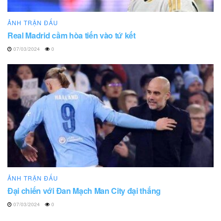
ẢNH TRẬN ĐẤU
Real Madrid cầm hòa tiến vào tứ kết
07/03/2024
0
ẢNH TRẬN ĐẤU
Đại chiến với Đan Mạch Man City đại thắng
07/03/2024
0