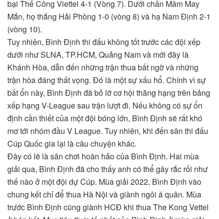
bại Thế Công Viettel 4-1 (Vòng 7). Dưới chân Mâm May
Mắn, họ thắng Hải Phòng 1-0 (vòng 8) và hạ Nam Định 2-1
(vòng 10).
Tuy nhiên, Bình Định thi đấu không tốt trước các đội xếp
dưới như SLNA, TP.HCM, Quảng Nam và mới đây là
Khánh Hòa, dẫn đến những trận thua bất ngờ và những
trận hòa đáng thất vọng. Đó là một sự xấu hổ. Chính vì sự
bất ổn này, Bình Định đã bỏ lỡ cơ hội thăng hạng trên bảng
xếp hạng V-League sau trận lượt đi. Nếu không có sự ổn
định cần thiết của một đội bóng lớn, Bình Định sẽ rất khó
mơ tới nhóm đầu V League. Tuy nhiên, khi đến sân thi đấu
Cúp Quốc gia lại là câu chuyện khác.
Đây có lẽ là sân chơi hoàn hảo của Bình Định. Hai mùa
giải qua, Bình Định đã cho thấy anh có thể gây rắc rối như
thế nào ở một đội dự Cúp. Mùa giải 2022, Bình Định vào
chung kết chỉ để thua Hà Nội và giành ngôi á quân. Mùa
trước Bình Định cũng giành HCĐ khi thua The Kong Vettel