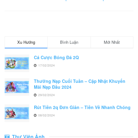
k
Xu Hướng
Bình Luận
Mới Nhất
Cá Cược Bóng Đá 2Q
17/02/2024
Thưởng Nạp Cuối Tuần – Cập Nhật Khuyến
Mãi Nạp Đầu 2024
29/02/2024
Rút Tiền 2q Đơn Giản – Tiền Về Nhanh Chóng
08/02/2024
Thư Viện Ảnh