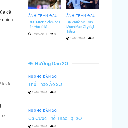
của cả
ẢNH TRẬN ĐẤU
ẢNH TRẬN ĐẤU
y chính
Real Madrid cầm hòa
Đại chiến với Đan
tiến vào tứ kết
Mạch Man City đại
thắng
07/03/2024
0
07/03/2024
0
Hướng Dẫn 2Q
HƯỚNG DẪN 2Q
Slavia
Thể Thao Ảo 2Q
17/02/2024
0
d
HƯỚNG DẪN 2Q
anz
Cá Cược Thể Thao Tại 2Q
17/02/2024
0