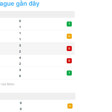
rague gần đây
y của Milan