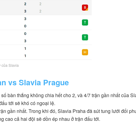
 của Slavia
an vs Slavia Prague
g số bàn thắng không chia hết cho 2, và 4/7 trận gần nhất của Sl
ấu tới sẽ khó có ngoại lệ.
rận gần nhất. Trong khi đó, Slavia Praha đã sút tung lưới đối p
g cao cả hai đội sẽ dồn ép nhau ở trận đấu tới.