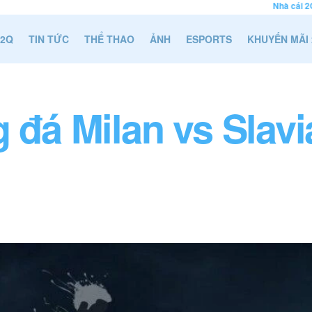
Nhà cái 2Q
Trang Thể 
 2Q
TIN TỨC
THỂ THAO
ẢNH
ESPORTS
KHUYẾN MÃI
g đá Milan vs Slav