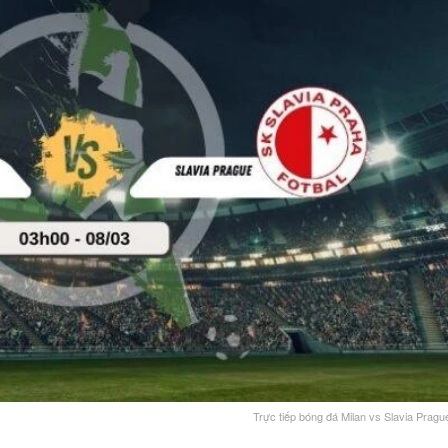
Trực tiếp bóng đá Milan vs Slavia Pragu