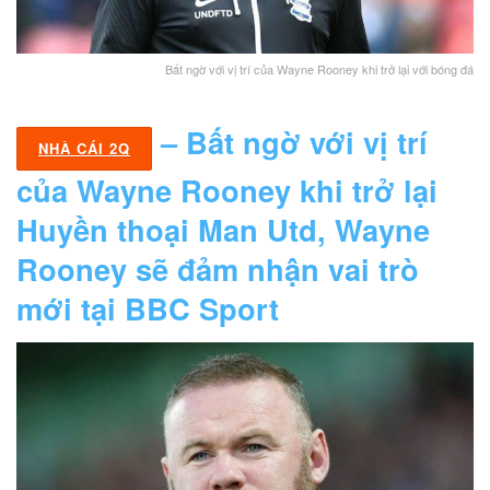
Bất ngờ với vị trí của Wayne Rooney khi trở lại với bóng đá
– Bất ngờ với vị trí
NHÀ CÁI 2Q
của Wayne Rooney khi trở lại
Huyền thoại Man Utd, Wayne
Rooney sẽ đảm nhận vai trò
mới tại BBC Sport