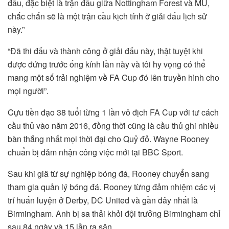
đấu, đặc biệt là trận đấu giữa Nottingham Forest và MU,
chắc chắn sẽ là một trận cầu kịch tính ở giải đấu lịch sử
này.”
“Đã thi đấu và thành công ở giải đấu này, thật tuyệt khi
được đứng trước ống kính lần này và tôi hy vọng có thể
mang một số trải nghiệm về FA Cup đó lên truyền hình cho
mọi người”.
Cựu tiền đạo 38 tuổi từng 1 lần vô địch FA Cup với tư cách
cầu thủ vào năm 2016, đồng thời cũng là cầu thủ ghi nhiều
bàn thắng nhất mọi thời đại cho Quỷ đỏ. Wayne Rooney
chuẩn bị đảm nhận công việc mới tại BBC Sport.
Sau khi giã từ sự nghiệp bóng đá, Rooney chuyển sang
tham gia quản lý bóng đá. Rooney từng đảm nhiệm các vị
trí huấn luyện ở Derby, DC United và gần đây nhất là
Birmingham. Anh bị sa thải khỏi đội trưởng Birmingham chỉ
sau 84 ngày và 15 lần ra sân.