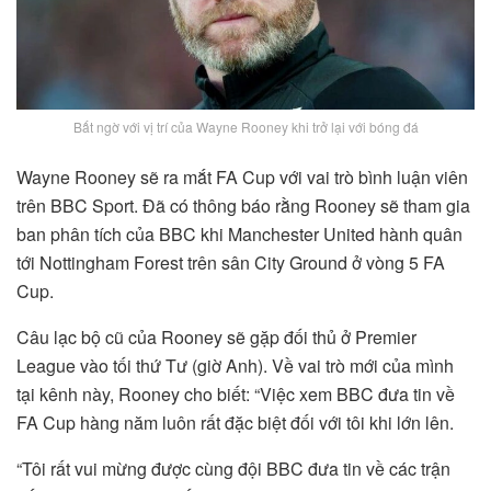
Bất ngờ với vị trí của Wayne Rooney khi trở lại với bóng đá
Wayne Rooney sẽ ra mắt FA Cup với vai trò bình luận viên
trên BBC Sport. Đã có thông báo rằng Rooney sẽ tham gia
ban phân tích của BBC khi Manchester United hành quân
tới Nottingham Forest trên sân City Ground ở vòng 5 FA
Cup.
Câu lạc bộ cũ của Rooney sẽ gặp đối thủ ở Premier
League vào tối thứ Tư (giờ Anh). Về vai trò mới của mình
tại kênh này, Rooney cho biết: “Việc xem BBC đưa tin về
FA Cup hàng năm luôn rất đặc biệt đối với tôi khi lớn lên.
“Tôi rất vui mừng được cùng đội BBC đưa tin về các trận