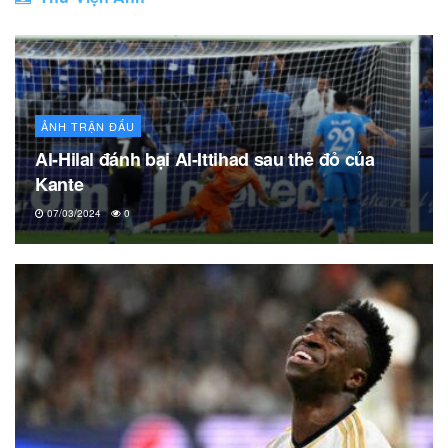
ẢNH TRẬN ĐẤU
Al-Hilal đánh bại Al-Ittihad sau thẻ đỏ của
Kante
07/03/2024
0