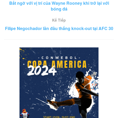
b
st
r
er
Bất ngờ với vị trí của Wayne Rooney khi trở lại với
o
bóng đá
o
Kế Tiếp
k
Filipe Negochador lần đầu thắng knock-out tại AFC 30