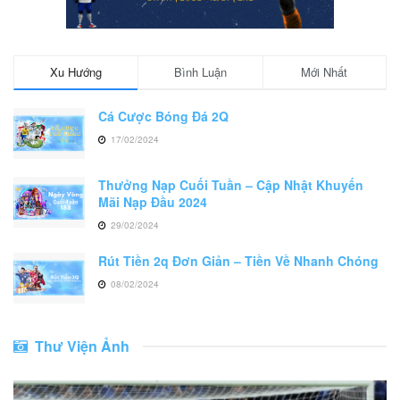
Xu Hướng
Bình Luận
Mới Nhất
Cá Cược Bóng Đá 2Q
17/02/2024
Thưởng Nạp Cuối Tuần – Cập Nhật Khuyến
Mãi Nạp Đầu 2024
29/02/2024
Rút Tiền 2q Đơn Giản – Tiền Về Nhanh Chóng
08/02/2024
Thư Viện Ảnh