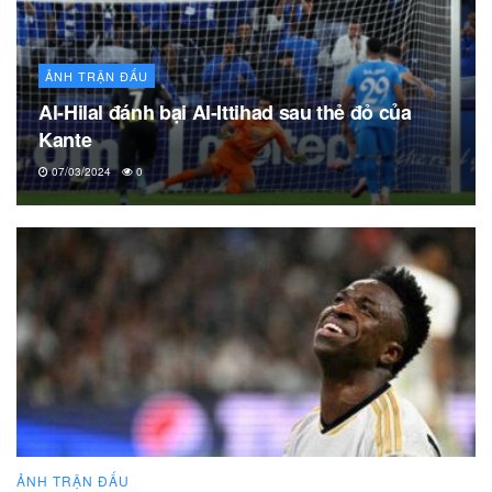
ẢNH TRẬN ĐẤU
Al-Hilal đánh bại Al-Ittihad sau thẻ đỏ của
Kante
07/03/2024
0
ẢNH TRẬN ĐẤU