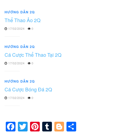
HƯỚNG DẪN 2Q
Thể Thao Ảo 2Q
17/02/2024
0
HƯỚNG DẪN 2Q
Cá Cược Thể Thao Tại 2Q
17/02/2024
0
HƯỚNG DẪN 2Q
Cá Cược Bóng Đá 2Q
17/02/2024
0
Facebook
Twitter
Pinterest
Tumblr
Blogger
Share