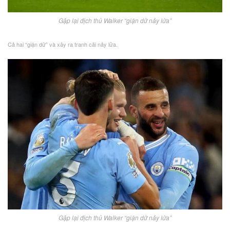
Gặp lại địch thủ Walker “giận dữ nảy lửa”
Cả hai “giận dữ” và xảy ra tranh cãi nảy lửa.
Gặp lại địch thủ Walker “giận dữ nảy lửa”