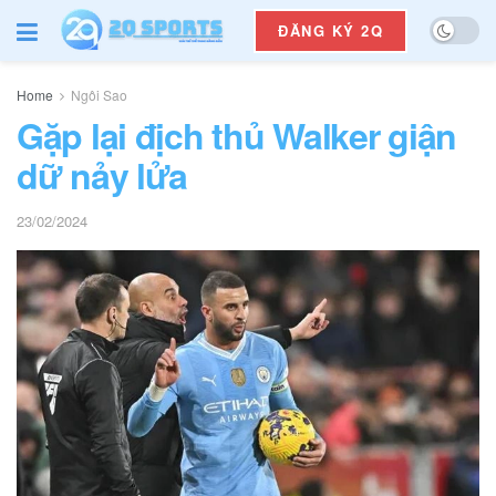
ĐĂNG KÝ 2Q
Home
Ngôi Sao
Gặp lại địch thủ Walker giận
dữ nảy lửa
23/02/2024