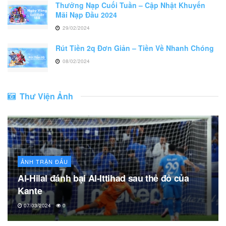
Thưởng Nạp Cuối Tuần – Cập Nhật Khuyến
Mãi Nạp Đầu 2024
29/02/2024
Rút Tiền 2q Đơn Giản – Tiền Về Nhanh Chóng
08/02/2024
Thư Viện Ảnh
ẢNH TRẬN ĐẤU
Al-Hilal đánh bại Al-Ittihad sau thẻ đỏ của
Kante
07/03/2024
0