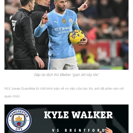
Gặp lại địch thủ Walker “giận dữ nảy lửa”
HLV Josep Guardiola từ chối bình luận về vụ việc của học trò, anh đã phàn nàn với
quan chức