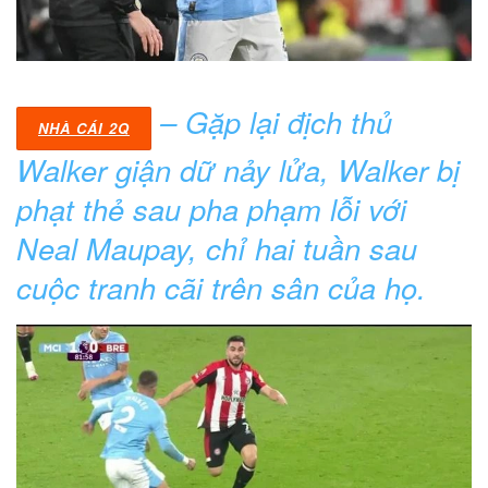
– Gặp lại địch thủ
NHÀ CÁI 2Q
Walker giận dữ nảy lửa, Walker bị
phạt thẻ sau pha phạm lỗi với
Neal Maupay, chỉ hai tuần sau
cuộc tranh cãi trên sân của họ.