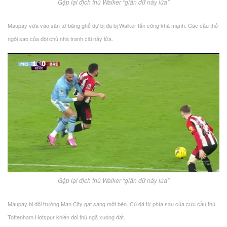
Gặp lại địch thủ Walker “giận dữ nảy lửa”
Maupay vừa vào sân từ băng ghế dự bị đã bị Walker tấn công khá mạnh. Các cầu thủ
ngôi sao của đội chủ nhà tranh cãi nảy lửa.
Gặp lại địch thủ Walker “giận dữ nảy lửa”
Maupay bị đội trưởng Man City gạt sang một bên. Cú đá từ phía sau của cựu cầu thủ
Tottenham Hotspur khiến đối thủ ngã xuống đất.