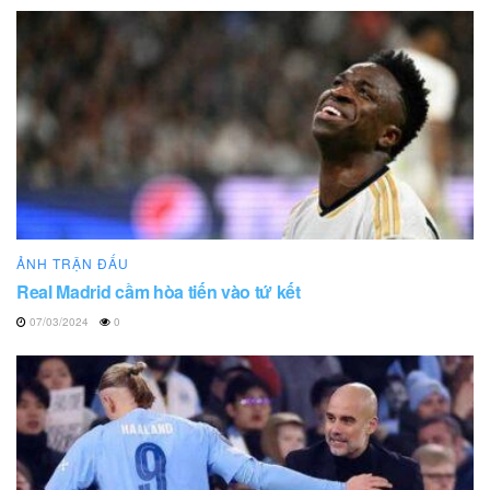
ẢNH TRẬN ĐẤU
Real Madrid cầm hòa tiến vào tứ kết
07/03/2024
0