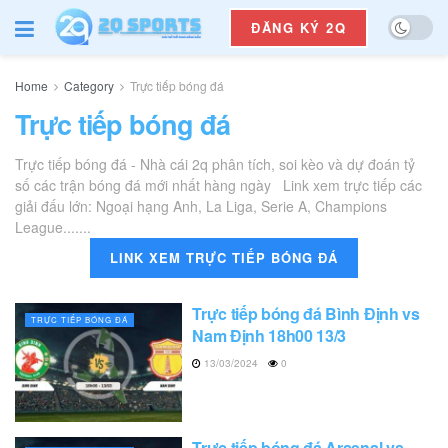
ĐĂNG KÝ 2Q
Home
Category
Trực tiếp bóng đá
Trực tiếp bóng đá
Trực tiếp bóng đá - Nhà cái 2q phân tích, soi kèo và dự đoán tỷ
số các trận bóng đá mới nhất hàng ngày Link xem trực tiếp các
giải đấu lớn: Ngoại hạng Anh, La Liga, Serie A, Champions
League.......
LINK XEM TRỰC TIẾP BÓNG ĐÁ
Trực tiếp bóng đá Bình Định vs
TRỰC TIẾP BÓNG ĐÁ
Nam Định 18h00 13/3
13/03/2024
0
Trực tiếp bóng đá Arsenal vs