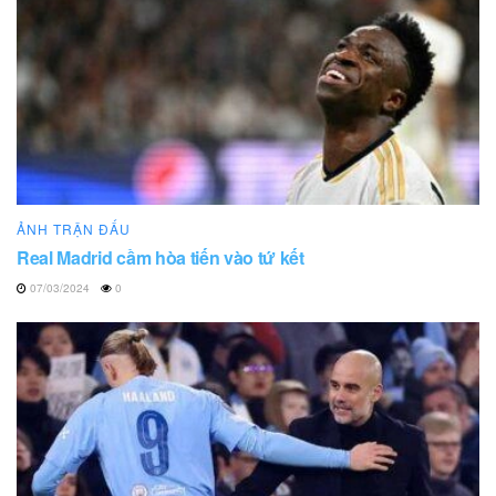
ẢNH TRẬN ĐẤU
Real Madrid cầm hòa tiến vào tứ kết
07/03/2024
0