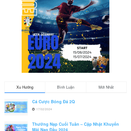
Xu Hướng
Bình Luận
Mới Nhất
Cá Cược Bóng Đá 2Q
17/02/2024
Thưởng Nạp Cuối Tuần – Cập Nhật Khuyến
Mãi Nạp Đầu 2024