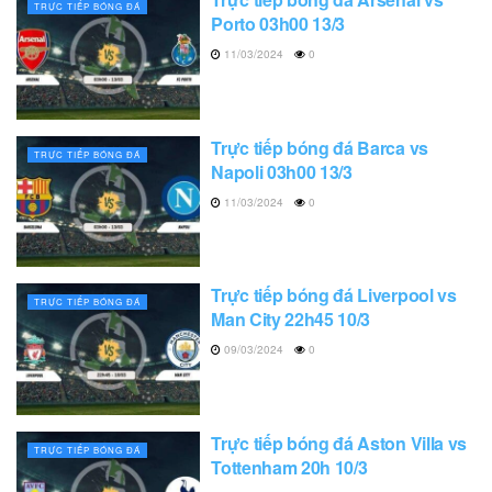
TRỰC TIẾP BÓNG ĐÁ
Porto 03h00 13/3
11/03/2024
0
Trực tiếp bóng đá Barca vs
TRỰC TIẾP BÓNG ĐÁ
Napoli 03h00 13/3
11/03/2024
0
Trực tiếp bóng đá Liverpool vs
TRỰC TIẾP BÓNG ĐÁ
Man City 22h45 10/3
09/03/2024
0
Trực tiếp bóng đá Aston Villa vs
TRỰC TIẾP BÓNG ĐÁ
Tottenham 20h 10/3