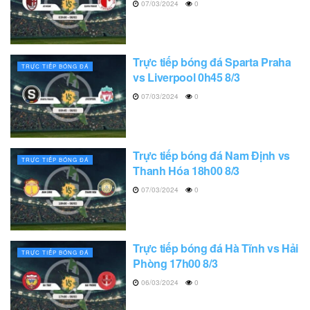
07/03/2024
0
Trực tiếp bóng đá Sparta Praha
TRỰC TIẾP BÓNG ĐÁ
vs Liverpool 0h45 8/3
07/03/2024
0
Trực tiếp bóng đá Nam Định vs
TRỰC TIẾP BÓNG ĐÁ
Thanh Hóa 18h00 8/3
07/03/2024
0
Trực tiếp bóng đá Hà Tĩnh vs Hải
TRỰC TIẾP BÓNG ĐÁ
Phòng 17h00 8/3
06/03/2024
0