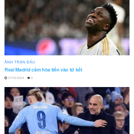
ẢNH TRẬN ĐẤU
Real Madrid cầm hòa tiến vào tứ kết
07/03/2024
0